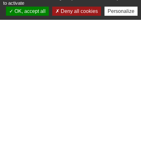
Observatoire 41
to activate
OK, accept all
Deny all cookies
Personalize
Service public
Facebook de la CPHV
Office de tourisme de la CPHV
Partenaires
Departement Loir-et-Cher
Région Centre-Val de Loire
Préfecture de Loir-et-Cher
Mentions légales
-
Politique de confidentialité
-
Accessibilité
-
Plan du site
-
Gestion des cookies