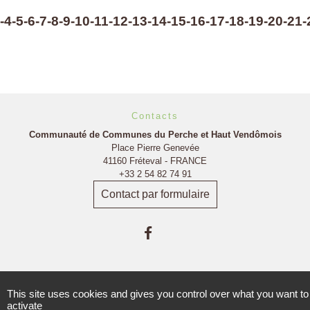
-4
-5
-6
-7
-8
-9
-10
-11
-12
-13
-14
-15
-16
-17
-18
-19
-20
-21
-
Contacts
Communauté de Communes du Perche et Haut Vendômois
Place Pierre Genevée
41160 Fréteval - FRANCE
+33 2 54 82 74 91
Contact par formulaire
This site uses cookies and gives you control over what you want to
activate