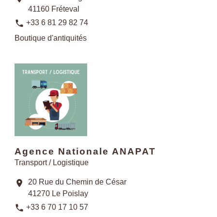
41160 Fréteval
phone
+33 6 81 29 82 74
Boutique d'antiquités
Agence Nationale ANAPAT
Transport / Logistique
20 Rue du Chemin de César
location_on
41270 Le Poislay
phone
+33 6 70 17 10 57