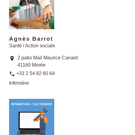
Agnès Barrot
Santé / Action sociale
2 patio Mail Maurice Canard
location_on
41160 Morée
phone
+33 2 54 82 60 64
Infirmière