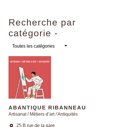
Recherche par
catégorie -
Toutes les catégories
ABANTIQUE RIBANNEAU
Artisanat / Métiers d’art / Antiquités
25 B rue de la gare
location_on