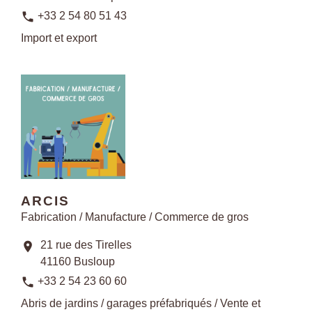
phone
+33 2 54 80 51 43
Import et export
ARCIS
Fabrication / Manufacture / Commerce de gros
21 rue des Tirelles
location_on
41160 Busloup
phone
+33 2 54 23 60 60
Abris de jardins / garages préfabriqués / Vente et