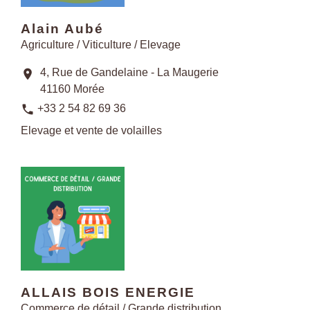
Alain Aubé
Agriculture / Viticulture / Elevage
4, Rue de Gandelaine - La Maugerie
location_on
41160 Morée
phone
+33 2 54 82 69 36
Elevage et vente de volailles
ALLAIS BOIS ENERGIE
Commerce de détail / Grande distribution