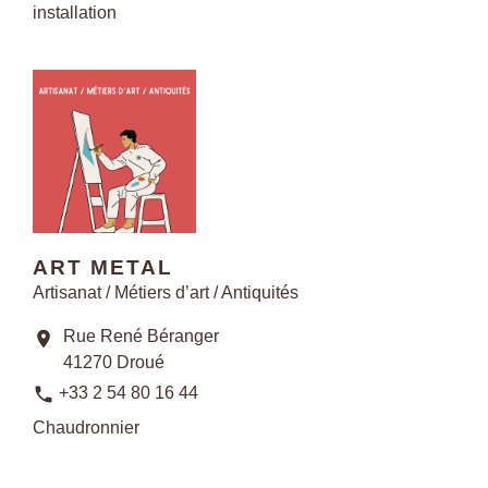
installation
ART METAL
Artisanat / Métiers d’art / Antiquités
Rue René Béranger
location_on
41270 Droué
phone
+33 2 54 80 16 44
Chaudronnier