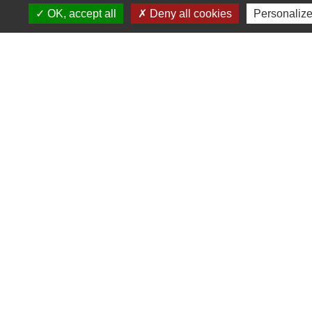
Liens
OK, accept all
Deny all cookies
Personaliz
Observatoire 41
Service public
Facebook de la CPHV
Office de tourisme de la CPHV
Partenaires
Departement Loir-et-Cher
Région Centre-Val de Loire
Préfecture de Loir-et-Cher