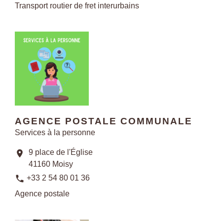
Transport routier de fret interurbains
AGENCE POSTALE COMMUNALE
Services à la personne
9 place de l'Église
location_on
41160 Moisy
phone
+33 2 54 80 01 36
Agence postale