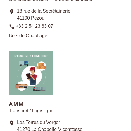
18 rue de la Secrétainerie
location_on
41100 Pezou
phone
+33 2 54 23 63 07
Bois de Chauffage
AMM
Transport / Logistique
Les Terres du Verger
location_on
41270 La Chapelle-Vicomtesse