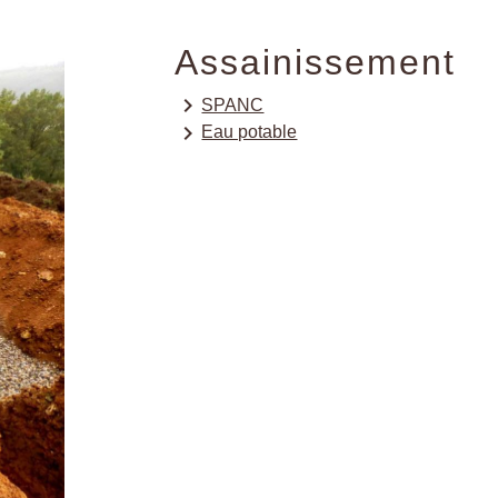
Assainissement
keyboard_arrow_right
SPANC
keyboard_arrow_right
Eau potable