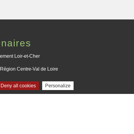
enaires
ement Loir-et-Cher
Région Centre-Val de Loire
fecture de Loir-et-Cher
Deny all cookies
Personalize
Plan du site
-
Gestion des cookies
es Communes