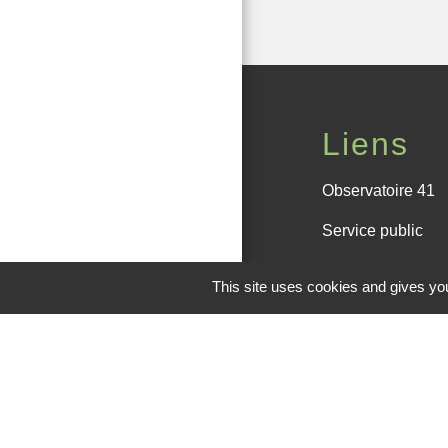
Liens
Observatoire 41
Service public
Facebook de la
This site uses cookies and gives you
Office de touris
M