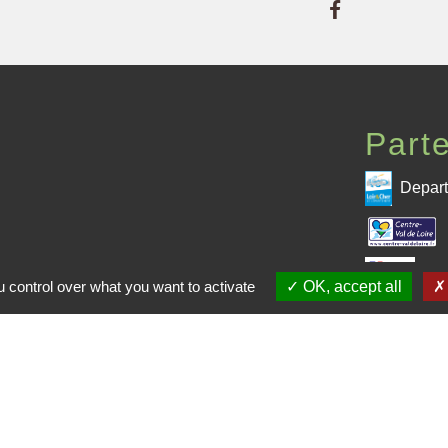
Part
Depart
 CPHV
Pré
 control over what you want to activate
OK, accept all
me de la CPHV
entions légales
-
Politique de confidentialité
-
Accessibilité
-
Site créé en partenariat avec Réseau d