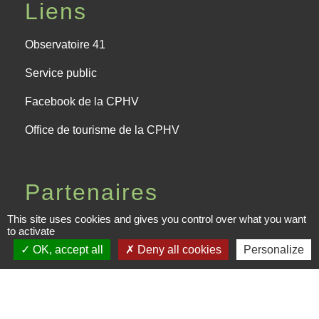
Liens
Observatoire 41
Service public
Facebook de la CPHV
Office de tourisme de la CPHV
Partenaires
This site uses cookies and gives you control over what you want
Departement Loir-et-Cher
to activate
OK, accept all
Deny all cookies
Personalize
Région Centre-Val de Loire
Préfecture de Loir-et-Cher