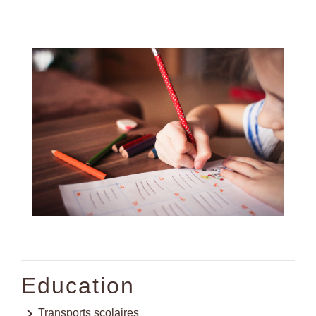
Education
keyboard_arrow_right
Transports scolaires