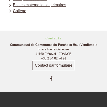
keyboard_arrow_right
Ecoles maternelles et primaires
keyboard_arrow_right
Collège
Contacts
Communauté de Communes du Perche et Haut Vendômois
Place Pierre Genevée
41160 Fréteval - FRANCE
+33 2 54 82 74 91
Contact par formulaire