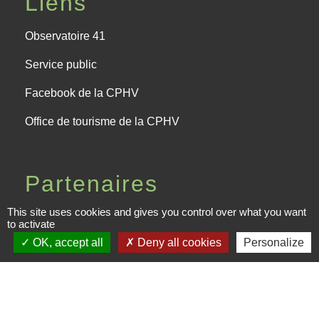
Liens
Observatoire 41
Service public
Facebook de la CPHV
Office de tourisme de la CPHV
Partenaires
This site uses cookies and gives you control over what you want
Departement Loir-et-Cher
to activate
OK, accept all
Deny all cookies
Personalize
Région Centre-Val de Loire
Préfecture de Loir-et-Cher
Mentions légales
-
Politique de confidentialité
-