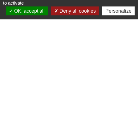
Observatoire 41
to activate
OK, accept all
Deny all cookies
Personalize
Service public
Facebook de la CPHV
Office de tourisme de la CPHV
Partenaires
Departement Loir-et-Cher
Région Centre-Val de Loire
Préfecture de Loir-et-Cher
Mentions légales
-
Politique de confidentialité
-
Accessibilité
-
Plan du site
-
Gestion des cookies