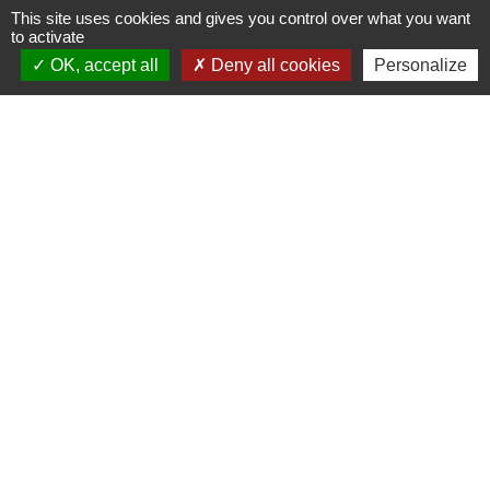
This site uses cookies and gives you control over what you want
to activate
Observatoire 41
OK, accept all
Deny all cookies
Personalize
Service public
Facebook de la CPHV
Office de tourisme de la CPHV
Partenaires
Departement Loir-et-Cher
Région Centre-Val de Loire
Préfecture de Loir-et-Cher
Mentions légales
-
Politique de confidentialité
-