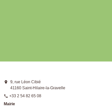
location_on
9, rue Léon Cibié
41160 Saint-Hilaire-la-Gravelle
+33 2 54 82 65 08
phone
Mairie