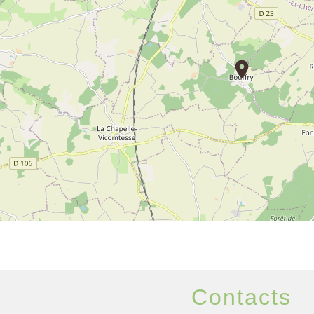
location_on
Contacts