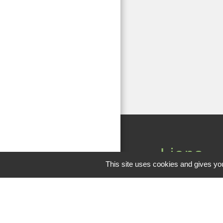
Liens
This site uses cookies and gives you
Observatoire 41
Service public
Facebook de la