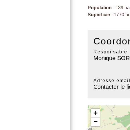
Population :
139 hab
Superficie :
1770 he
Coordon
Responsable
Monique SOR
Adresse emai
Contacter le l
+
−