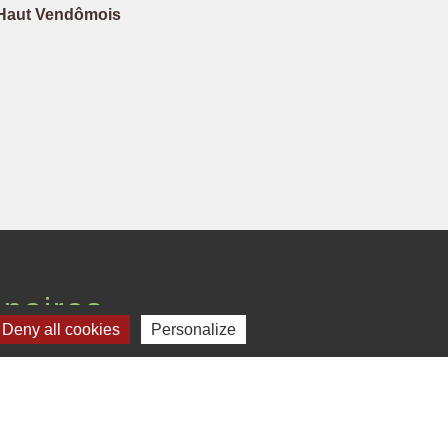
Haut Vendômois
enaires
Deny all cookies
Personalize
ement Loir-et-Cher
Région Centre-Val de Loire
fecture de Loir-et-Cher