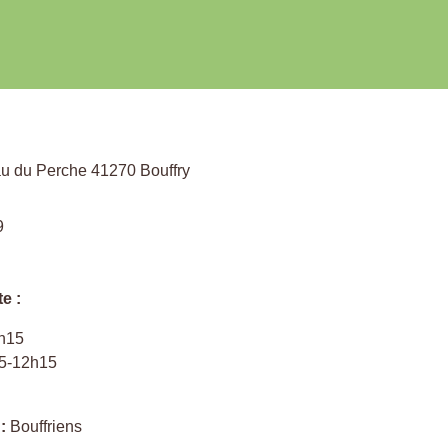
au du Perche 41270 Bouffry
9
te :
h15
5-12h15
:
Bouffriens