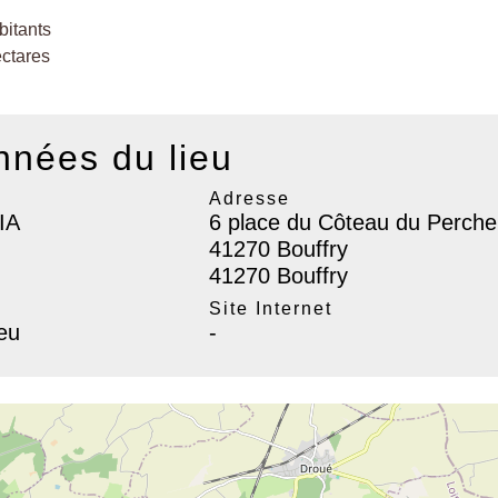
itants
ctares
nées du lieu
Adresse
IA
6 place du Côteau du Perche
41270 Bouffry
41270 Bouffry
l
Site Internet
ieu
-