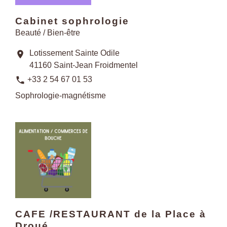
Cabinet sophrologie
Beauté / Bien-être
Lotissement Sainte Odile
location_on
41160 Saint-Jean Froidmentel
phone
+33 2 54 67 01 53
Sophrologie-magnétisme
CAFE /RESTAURANT de la Place à
Droué