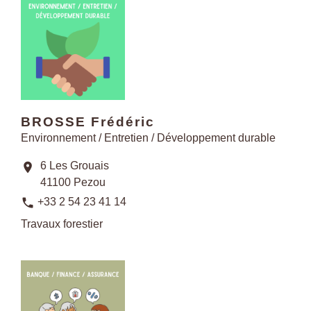
BROSSE Frédéric
Environnement / Entretien / Développement durable
6 Les Grouais
location_on
41100 Pezou
phone
+33 2 54 23 41 14
Travaux forestier