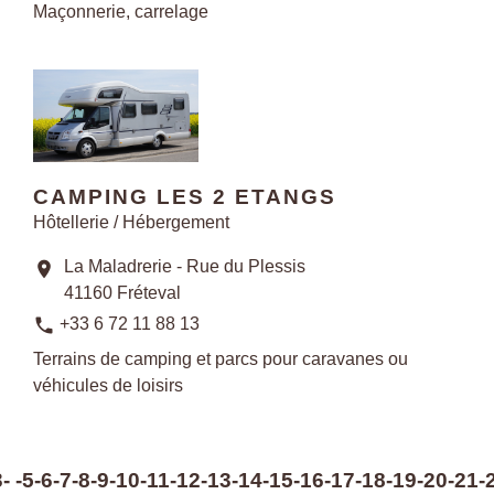
Maçonnerie, carrelage
CAMPING LES 2 ETANGS
Hôtellerie / Hébergement
La Maladrerie - Rue du Plessis
location_on
41160 Fréteval
phone
+33 6 72 11 88 13
Terrains de camping et parcs pour caravanes ou
véhicules de loisirs
3
-
-5
-6
-7
-8
-9
-10
-11
-12
-13
-14
-15
-16
-17
-18
-19
-20
-21
-