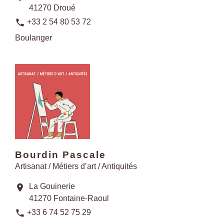
41270 Droué
phone
+33 2 54 80 53 72
Boulanger
Bourdin Pascale
Artisanat / Métiers d’art / Antiquités
La Gouinerie
location_on
41270 Fontaine-Raoul
phone
+33 6 74 52 75 29