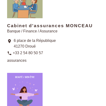
Cabinet d'assurances MONCEAU
Banque / Finance / Assurance
6 place de la République
location_on
41270 Droué
phone
+33 2 54 80 50 57
assurances