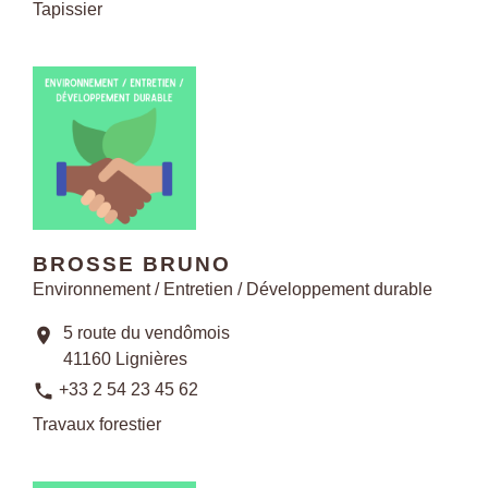
Tapissier
BROSSE BRUNO
Environnement / Entretien / Développement durable
5 route du vendômois
location_on
41160 Lignières
phone
+33 2 54 23 45 62
Travaux forestier