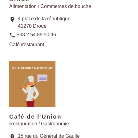
Alimentation / Commerces de bouche
4 place de la république
location_on
41270 Droué
phone
+33 2 54 89 50 96
Café /restaurant
Café de l'Union
Restauration / Gastronomie
15 rue du Général de Gaulle
location_on