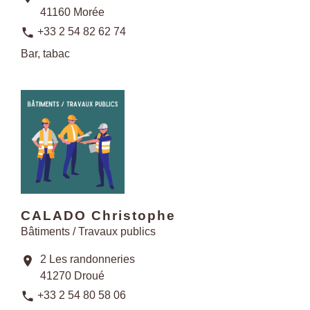
41160 Morée
phone
+33 2 54 82 62 74
Bar, tabac
CALADO Christophe
Bâtiments / Travaux publics
2 Les randonneries
location_on
41270 Droué
phone
+33 2 54 80 58 06