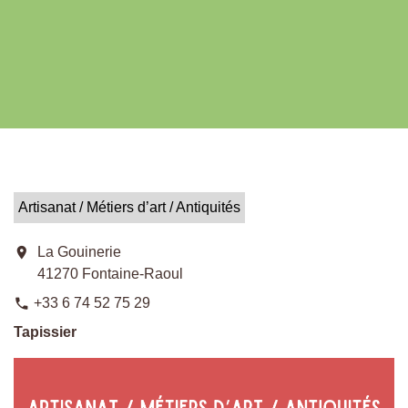
Artisanat / Métiers d’art / Antiquités
location_on
La Gouinerie
41270 Fontaine-Raoul
+33 6 74 52 75 29
phone
Tapissier