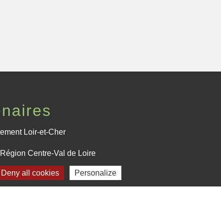
enaires
ement Loir-et-Cher
Région Centre-Val de Loire
Deny all cookies
Personalize
fecture de Loir-et-Cher