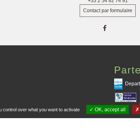
+33 2 54 82 74 91
Contact par formulaire
Part
Depart
 CPHV
 control over what you want to activate
OK, accept all
Pré
me de la CPHV