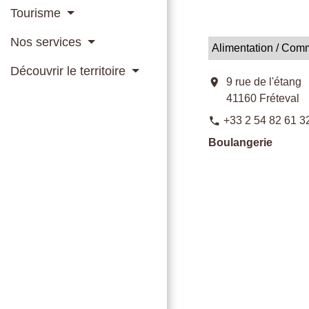
Tourisme
Nos services
Alimentation / Com
Découvrir le territoire
location_on
9 rue de l'étang
41160 Fréteval
+33 2 54 82 61 3
phone
Boulangerie