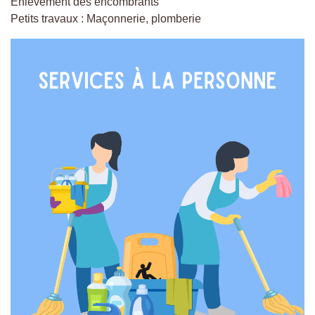
Enlèvement des encombrants
Petits travaux : Maçonnerie, plomberie