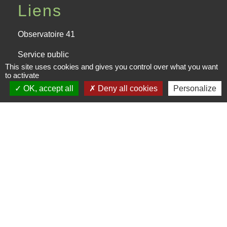
Liens
Observatoire 41
Service public
This site uses cookies and gives you control over what you want
Facebook de la CPHV
to activate
OK, accept all
Deny all cookies
Personalize
Office de tourisme de la CPHV
Partenaires
Departement Loir-et-Cher
Région Centre-Val de Loire
Préfecture de Loir-et-Cher