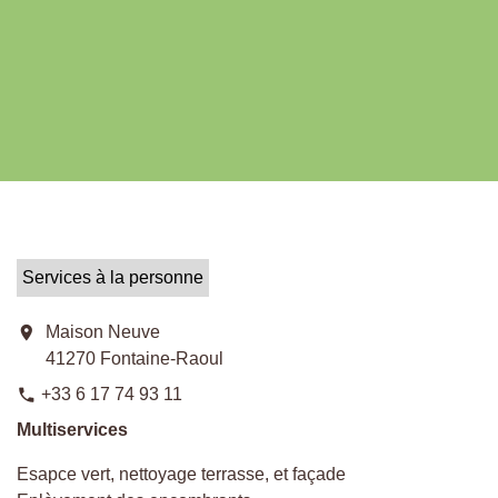
Services à la personne
location_on
Maison Neuve
41270 Fontaine-Raoul
+33 6 17 74 93 11
phone
Multiservices
Esapce vert, nettoyage terrasse, et façade