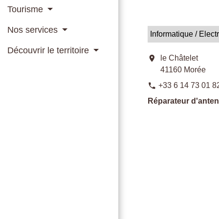
Tourisme
Nos services
Informatique / Elect
Découvrir le territoire
location_on
le Châtelet
41160 Morée
+33 6 14 73 01 8
phone
Réparateur d'ante