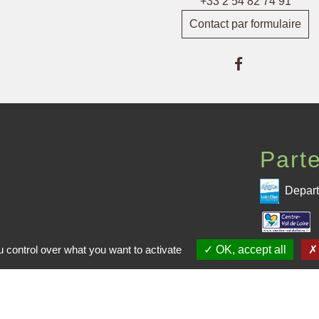
+33 2 54 82 74 91
Contact par formulaire
Part
Depart
 CPHV
 control over what you want to activate
OK, accept all
Pré
me de la CPHV