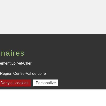
enaires
ement Loir-et-Cher
Région Centre-Val de Loire
Deny all cookies
Personalize
fecture de Loir-et-Cher