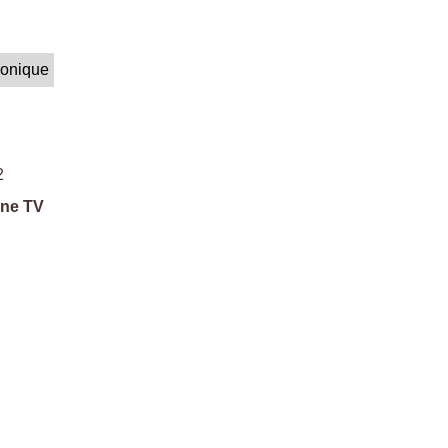
ronique
2
nne TV