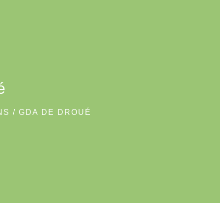
é
NS
/
GDA DE DROUÉ