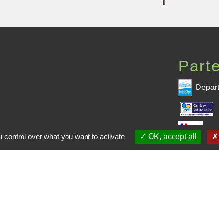
Part
Depart
 CPHV
Pré
 control over what you want to activate
OK, accept all
me de la CPHV
entions légales
-
Politique de confidentialité
-
Accessibilité
-
Site créé en partenariat avec Réseau d