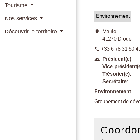
Tourisme
Environnement
Nos services
Découvrir le territoire
location_on
Mairie
41270 Droué
+33 6 78 31 50 4
phone
Président(e):
people
Vice-président(e
Trésorier(e):
Secrétaire:
Environnement
Groupement de déve
Coordon