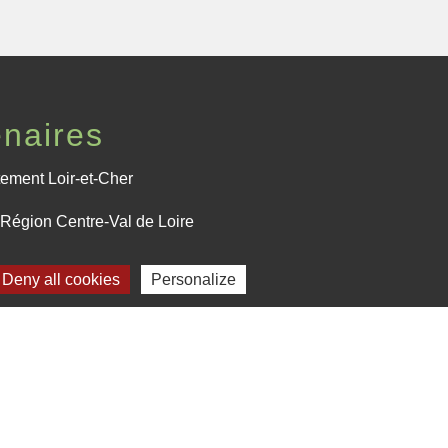
enaires
ement Loir-et-Cher
Région Centre-Val de Loire
fecture de Loir-et-Cher
Deny all cookies
Personalize
Plan du site
-
Gestion des cookies
es Communes